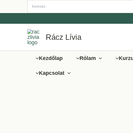
Ugrás
a
tartalomra
Rácz Lívia
Kezdőlap
Rólam
Kurz
Kapcsolat