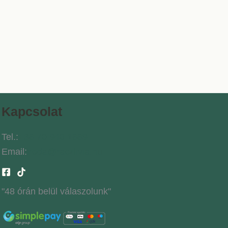
Kapcsolat
Tel.:
+36 70 940 1669
Email:
iroda@raczlivia.hu
"48 órán belül válaszolunk"