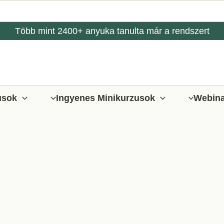
Több mint 2400+ anyuka tanulta már a rendszert
usok
Ingyenes Minikurzusok
Webin