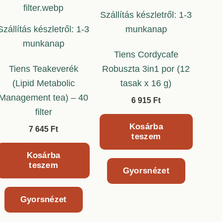
Szállítás készletről: 1-3
Szállítás készletről: 1-3
munkanap
munkanap
Tiens Cordycafe
Tiens Teakeverék
Robuszta 3in1 por (12
(Lipid Metabolic
tasak x 16 g)
Management tea) – 40
6 915
Ft
filter
Kosárba
7 645
Ft
teszem
Kosárba
teszem
Gyorsnézet
Gyorsnézet