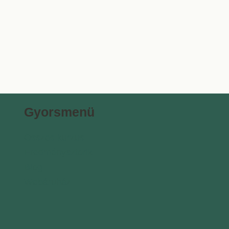
Gyorsmenü
Összes kurzus
Eredménysztorik
Blog
Webáruház