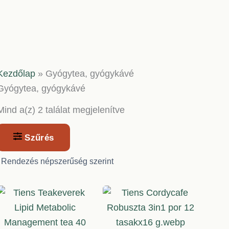
Kezdőlap
»
Gyógytea, gyógykávé
Gyógytea, gyógykávé
Sorted
Mind a(z) 2 találat megjelenítve
by
popularity
Szűrés