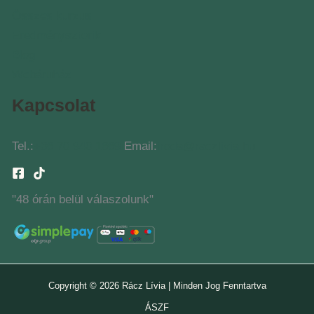
Összes kurzus
Eredménysztorik
Blog
Webáruház
Kapcsolat
Tel.:
+36 70 940 1669
Email:
iroda@raczlivia.hu
"48 órán belül válaszolunk"
Copyright © 2026 Rácz Lívia | Minden Jog Fenntartva
ÁSZF