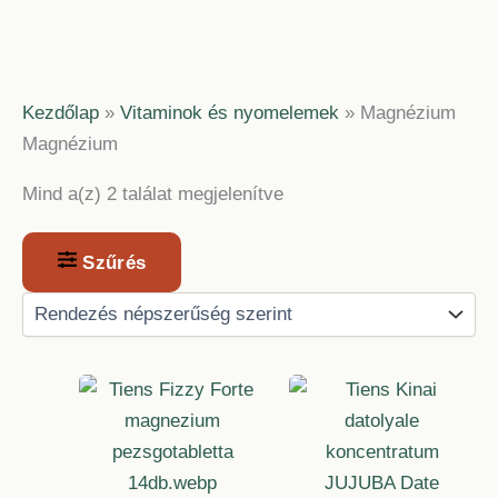
Kezdőlap
»
Vitaminok és nyomelemek
»
Magnézium
Magnézium
Sorted
Mind a(z) 2 találat megjelenítve
by
popularity
Szűrés