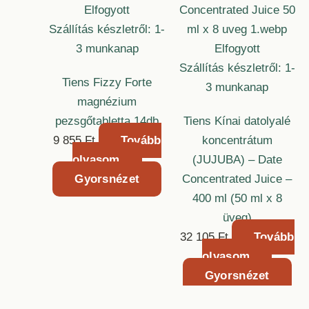
Elfogyott
Szállítás készletről: 1-
3 munkanap
Elfogyott
Szállítás készletről: 1-
Tiens Fizzy Forte
3 munkanap
magnézium
pezsgőtabletta 14db
Tiens Kínai datolyalé
9 855
Ft
Tovább
koncentrátum
olvasom
(JUJUBA) – Date
Gyorsnézet
Concentrated Juice –
400 ml (50 ml x 8
üveg)
32 105
Ft
Tovább
olvasom
Gyorsnézet