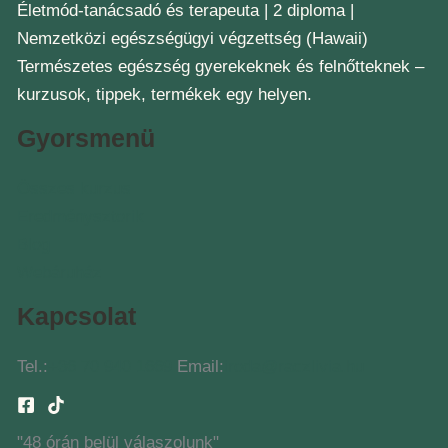
Életmód-tanácsadó és terapeuta | 2 diploma |
Nemzetközi egészségügyi végzettség (Hawaii)
Természetes egészség gyerekeknek és felnőtteknek –
kurzusok, tippek, termékek egy helyen.
Gyorsmenü
Összes kurzus
Eredménysztorik
Blog
Webáruház
Kapcsolat
Tel.:
+36 70 940 1669
Email:
iroda@raczlivia.hu
"48 órán belül válaszolunk"