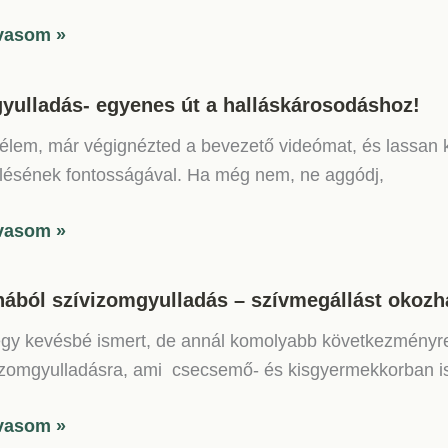
gyulladás
vasom »
mekednek!!!
rmeked
gyulladás- egyenes út a halláskárosodáshoz!
ébe
lem, már végignézted a bevezető videómat, és lassan k
lhet!
lésének fontosságával. Ha még nem, ne aggódj,
yulladás-
vasom »
enes
hából szívizomgyulladás – szívmegállást okozh
gy kevésbé ismert, de annál komolyabb következményre 
áskárosodáshoz!
izomgyulladásra, ami csecsemő- és kisgyermekkorban is
ából
vasom »