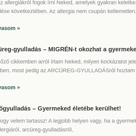
z allergiákról fogok írni Neked, amelyek gyakran kelet
lése következtében. Az allergia nem csupán kellemetlen
e!
rgiák:
vasom »
mek-
üreg-gyulladás – MIGRÉN-t okozhat a gyermeke
a
lőző cikkemben arról írtam Neked, milyen kockázatot jel
ori
ében, most pedig az ARCÜREG-GYULLADÁSról hoztam
tkezményei
reg-
vasom »
ladás
őgyulladás – Gyermeked életébe kerülhet!
RÉN-
hogy velem tartassz! A legjobb helyen vagy, ha a gyerm
lergiáról, arcüreg-gyulladásról,
hat