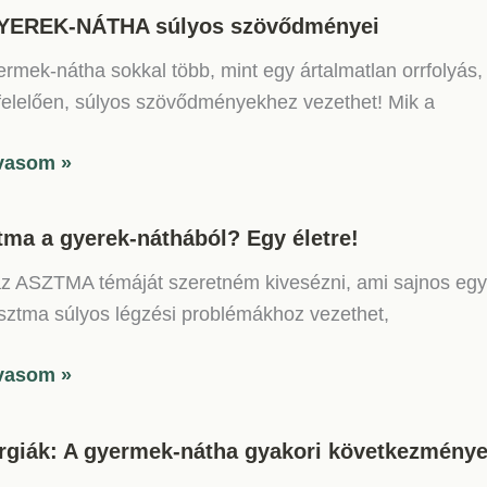
penteni
YEREK-NÁTHA súlyos szövődményei
laj
ermek-nátha sokkal több, mint egy ártalmatlan orrfolyá
réket?
lj
elelően, súlyos szövődményekhez vezethet! Mik a
-
ron?
vasom »
d,
REK-
HA
tma a gyerek-náthából? Egy életre!
os
yan
z ASZTMA témáját szeretném kivesézni, ami sajnos egyr
vődményei
onságos!
sztma súlyos légzési problémákhoz vezethet,
tma
vasom »
ek-
ergiák: A gyermek-nátha gyakori következménye
ából?