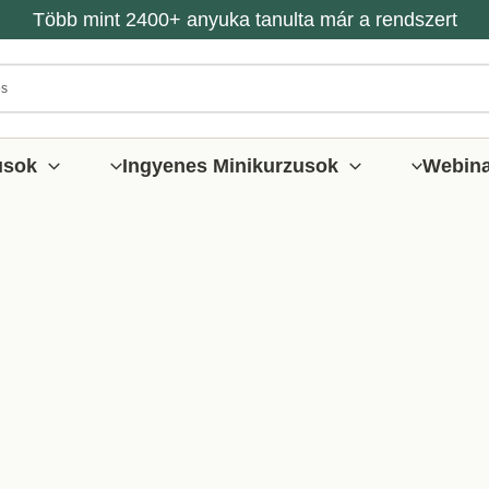
Több mint 2400+ anyuka tanulta már a rendszert
usok
Ingyenes Minikurzusok
Webin