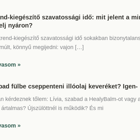
end-kiegészítő szavatossági idő: mit jelent a 
elj nyáron?
trend-kiegészítő szavatossági idő sokakban bizonytalans
s múlt, könnyű megijedni: vajon […]
nd-
vasom »
észítő
atossági
bad fülbe cseppenteni illóolaj keveréket? Igen
n kérdeznek tőlem: Lívia, szabad a HealyBalm-ot vagy 
ártalmas? Újszülöttnél is működik? És mi
t
bad
vasom »
őségmegőrzési
e
m,