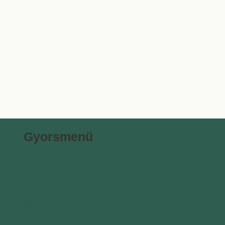
Gyorsmenü
Összes kurzus
Eredménysztorik
Blog
Webáruház