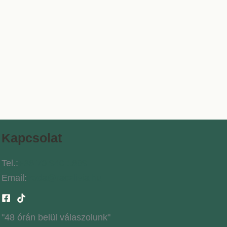
Kapcsolat
Tel.:
+36 70 940 1669
Email:
iroda@raczlivia.hu
"48 órán belül válaszolunk"