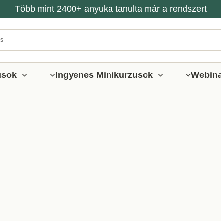
Több mint 2400+ anyuka tanulta már a rendszert
usok
Ingyenes Minikurzusok
Webin