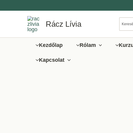
Ugrás
a
tartalomra
Rácz Lívia
Kezdőlap
Rólam
Kurz
Kapcsolat