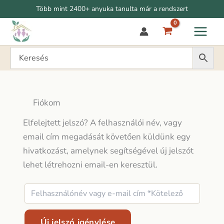
Ugrás
Több mint 2400+ anyuka tanulta már a rendszert
a
tartalomra
Fiókom
Elfelejtett jelszó? A felhasználói név, vagy
email cím megadását követően küldünk egy
hivatkozást, amelynek segítségével új jelszót
lehet létrehozni email-en keresztül.
Új jelszó igénylése