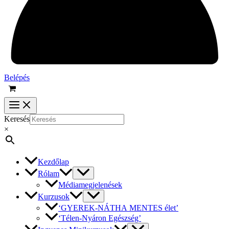
Belépés
Keresés
×
Kezdőlap
Rólam
Médiamegjelenések
Kurzusok
‘GYEREK-NÁTHA MENTES élet’
‘Télen-Nyáron Egészség’