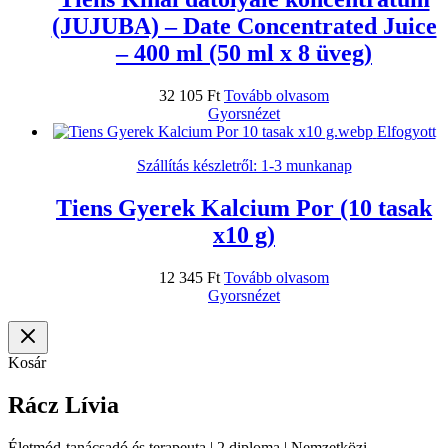
(JUJUBA) – Date Concentrated Juice
– 400 ml (50 ml x 8 üveg)
32 105
Ft
Tovább olvasom
Gyorsnézet
Elfogyott
Szállítás készletről: 1-3 munkanap
Tiens Gyerek Kalcium Por (10 tasak
x10 g)
12 345
Ft
Tovább olvasom
Gyorsnézet
Kosár
Rácz Lívia
Életmód-tanácsadó és terapeuta | 2 diploma | Nemzetközi