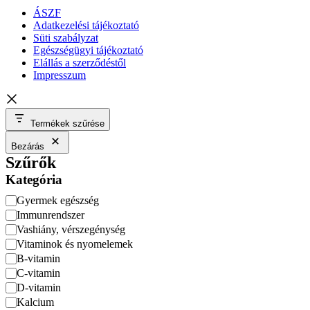
ÁSZF
Adatkezelési tájékoztató
Süti szabályzat
Egészségügyi tájékoztató
Elállás a szerződéstől
Impresszum
Termékek szűrése
Bezárás
Szűrők
Kategória
Kategória
Gyermek egészség
Immunrendszer
Vashiány, vérszegénység
Vitaminok és nyomelemek
B-vitamin
C-vitamin
D-vitamin
Kalcium