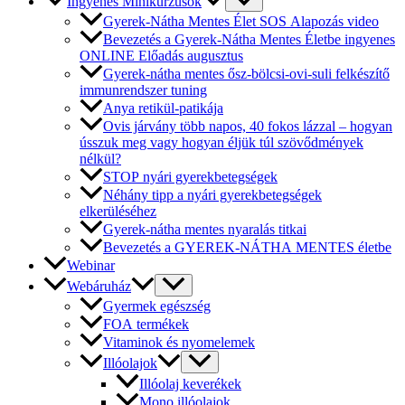
Ingyenes Minikurzusok
Gyerek-Nátha Mentes Élet SOS Alapozás video
Bevezetés a Gyerek-Nátha Mentes Életbe ingyenes
ONLINE Előadás augusztus
Gyerek-nátha mentes ősz-bölcsi-ovi-suli felkészítő
immunrendszer tuning
Anya retikül-patikája
Ovis járvány több napos, 40 fokos lázzal – hogyan
ússzuk meg vagy hogyan éljük túl szövődmények
nélkül?
STOP nyári gyerekbetegségek
Néhány tipp a nyári gyerekbetegségek
elkerüléséhez
Gyerek-nátha mentes nyaralás titkai
Bevezetés a GYEREK-NÁTHA MENTES életbe
Webinar
Webáruház
Gyermek egészség
FOA termékek
Vitaminok és nyomelemek
Illóolajok
Illóolaj keverékek
Mono illóolajok