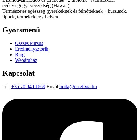
egészségügyi végzettség (Hawaii)
Természetes egészség gyerekeknek és felnőtteknek – kurzusok,
tippek, termékek egy helyen.
Gyorsmenü
Összes kurzus
Eredménysztorik
Blog
Webáruház
Kapcsolat
Tel.:
+36 70 940 1669
Email:
iroda@raczlivia.hu