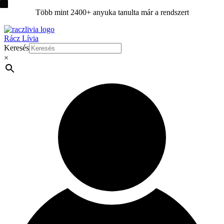
Ugrás
Több mint 2400+ anyuka tanulta már a rendszert
a
tartalomra
Rácz Lívia
Keresés
×