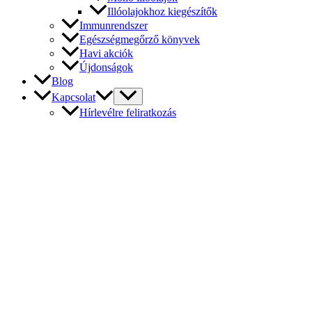
Illóolajokhoz kiegészítők
Immunrendszer
Egészségmegőrző könyvek
Havi akciók
Újdonságok
Blog
Kapcsolat
Hírlevélre feliratkozás