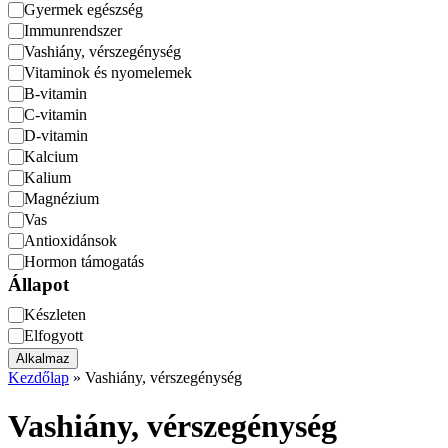
Kategória
Gyermek egészség
Immunrendszer
Vashiány, vérszegénység
Vitaminok és nyomelemek
B-vitamin
C-vitamin
D-vitamin
Kalcium
Kalium
Magnézium
Vas
Antioxidánsok
Hormon támogatás
Állapot
Állapot
Készleten
Elfogyott
Alkalmaz
Kezdőlap
»
Vashiány, vérszegénység
Vashiány, vérszegénység