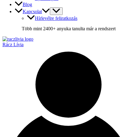
Blog
Kapcsolat
Hírlevélre feliratkozás
Több mint 2400+ anyuka tanulta már a rendszert
Rácz Lívia