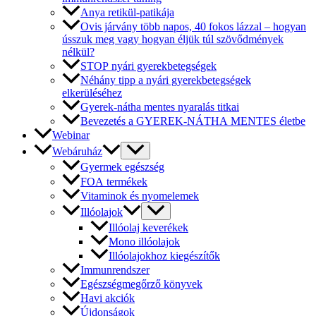
Anya retikül-patikája
Ovis járvány több napos, 40 fokos lázzal – hogyan
ússzuk meg vagy hogyan éljük túl szövődmények
nélkül?
STOP nyári gyerekbetegségek
Néhány tipp a nyári gyerekbetegségek
elkerüléséhez
Gyerek-nátha mentes nyaralás titkai
Bevezetés a GYEREK-NÁTHA MENTES életbe
Webinar
Webáruház
Gyermek egészség
FOA termékek
Vitaminok és nyomelemek
Illóolajok
Illóolaj keverékek
Mono illóolajok
Illóolajokhoz kiegészítők
Immunrendszer
Egészségmegőrző könyvek
Havi akciók
Újdonságok