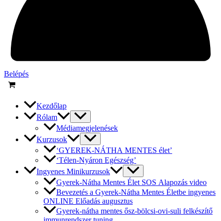
Belépés
Kezdőlap
Rólam
Médiamegjelenések
Kurzusok
‘GYEREK-NÁTHA MENTES élet’
‘Télen-Nyáron Egészség’
Ingyenes Minikurzusok
Gyerek-Nátha Mentes Élet SOS Alapozás video
Bevezetés a Gyerek-Nátha Mentes Életbe ingyenes
ONLINE Előadás augusztus
Gyerek-nátha mentes ősz-bölcsi-ovi-suli felkészítő
immunrendszer tuning