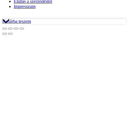
Elállás a szerződéstől
Impresszum
Az
Kosárba teszem
oldal
tetejére