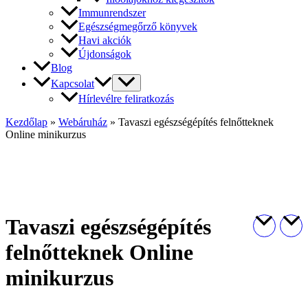
Immunrendszer
Egészségmegőrző könyvek
Havi akciók
Újdonságok
Blog
Kapcsolat
Hírlevélre feliratkozás
Kezdőlap
»
Webáruház
»
Tavaszi egészségépítés felnőtteknek
Online minikurzus
Tavaszi egészségépítés
felnőtteknek Online
minikurzus