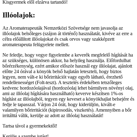
Kisgyermek elől elzárva tartandó!
Illóolajok:
Az Aromaterapeuták Nemzetközi Szövetsége nem javasolja az
illóolajok belsőleges (szájon át történő) használatát, kivéve az erre a
célra előállított illóolajokat és csak orvos vagy szakképzett
aromaterapeuta felügyelete mellett.
Ne feledje, hogy vegye figyelembe a keverék megfelelő hígítását ha
az szükséges, különösen akkor, ha helyileg használja. Előfordulhat
bőrérzékenység, ezért amikor először használ egy illóolajat, ajánlott
előtte 24 órával a könyök belső hajlatán leteszteli, hogy biztos
legyen, nem vált-e ki bőrirritációt vagy egyéb látható, érezhető
rendellenességet (Folt-teszt). A tesztelés érdekében tetszőleges
kedvenc hordozóolajával (hordozóolaj lehet bármilyen növényi olaj,
ami az illóolaj hígítására használható) keverve készítsen 1%-os
hígítást az illóolajból, tegyen egy keveset a könyökhajlat belsejére és
fedje le tapasszal. Várjon 24 órát, hogy kiderüljön, kivált-e
valamilyen bőrirritációt (kipirosodás, viszketés). Amennyiben a bőr
irritálttá válik, kerülje az adott az illóolaj használatát!
Tartsa távol a gyermekektől!
Kerülje a szembe jutást!