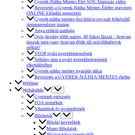
Gyerek-Nátha Mentes Élet SOS Alapozás video
Bevezetés a Gyerek-Nátha Mentes Életbe ingyenes
ONLINE Előadás augusztus
Gyerek-nátha mentes ősz-bölcsi-ovi-suli felkészítő
immunrendszer tuning
Anya retikül-patikája
Ovis járvány több napos, 40 fokos lázzal – hogyan
ússzuk meg vagy hogyan éljük túl szövődmények
nélkül?
STOP nyári gyerekbetegségek
Néhány tipp a nyári gyerekbetegségek
elkerüléséhez
Gyerek-nátha mentes nyaralás titkai
Bevezetés a GYEREK-NÁTHA MENTES életbe
Webinar
Webáruház
Gyermek egészség
FOA termékek
Vitaminok és nyomelemek
Illóolajok
Illóolaj keverékek
Mono illóolajok
Illóolajokhoz kiegészítők