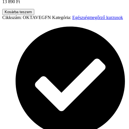
13 890
Ft
Kosárba teszem
Tavaszi
Cikkszám:
OKTAVEGFN
Kategória:
Egészségmegőrző kurzusok
egészségépítés
felnőtteknek
Online
minikurzus
mennyiség