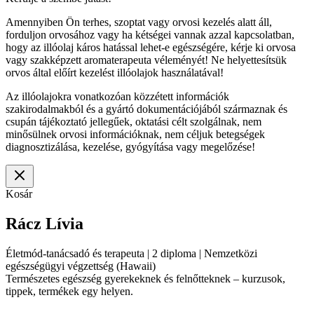
Amennyiben Ön terhes, szoptat vagy orvosi kezelés alatt áll,
forduljon orvosához vagy ha kétségei vannak azzal kapcsolatban,
hogy az illóolaj káros hatással lehet-e egészségére, kérje ki orvosa
vagy szakképzett aromaterapeuta véleményét! Ne helyettesítsük
orvos által előírt kezelést illóolajok használatával!
Az illóolajokra vonatkozóan közzétett információk
szakirodalmakból és a gyártó dokumentációjából származnak és
csupán tájékoztató jellegűek, oktatási célt szolgálnak, nem
minősülnek orvosi információknak, nem céljuk betegségek
diagnosztizálása, kezelése, gyógyítása vagy megelőzése!
Kosár
Rácz Lívia
Életmód-tanácsadó és terapeuta | 2 diploma | Nemzetközi
egészségügyi végzettség (Hawaii)
Természetes egészség gyerekeknek és felnőtteknek – kurzusok,
tippek, termékek egy helyen.