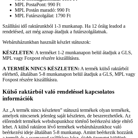
MPL PostaPont: 990 Ft
MPL Postán maradó: 990 Ft
MPL Futárszolgálat: 1790 Ft
Szállítási idő raktárunkból 1-3 munkanap. Ha 12 óráig leadod a
rendelésed, azt még aznap átadjuk a futárszolgálatnak.
Webáruházunkban használt készlet státuszok:
KÉSZLETEN
: A terméket 1-2 munkanapon belül átadjuk a GLS,
MPL vagy Foxpost részére kiszállításra.
A TERMÉK NINCS KÉSZLETEN:
A termék külső raktárból
elérhető, általában 5-8 munkanapon belül átadjuk a GLS, MPL vagy
Foxpost részére kiszállításra.
Külső raktárból való rendeléssel kapcsolatos
információk
Az „A termék nincs készleten” státuszú termékek olyan termékek,
amelyek nincsenek jelenleg saját készleten, de beszerezhetőek. Az
előrendelt termékek webshopunkhoz történő beérkezési ideje eltérő
lehet. A külső raktáron lévő termékek webáruházunkhoz való
beérkezési ideje általában 5-8 munkanap. Amint beérkezik hozzánk
a termék és a csomagod szállításra kész, újabb üzenetet küldünk.