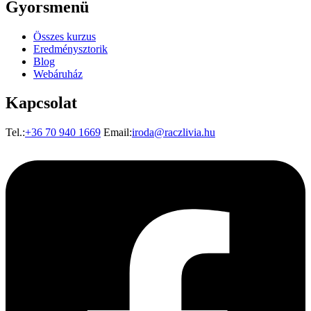
Gyorsmenü
Összes kurzus
Eredménysztorik
Blog
Webáruház
Kapcsolat
Tel.:
+36 70 940 1669
Email:
iroda@raczlivia.hu