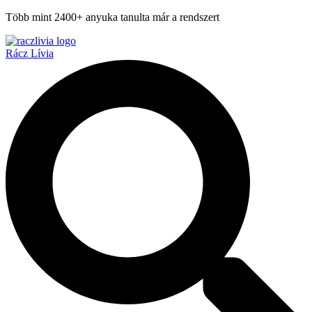
Ugrás
Több mint 2400+ anyuka tanulta már a rendszert
a
tartalomra
Rácz Lívia