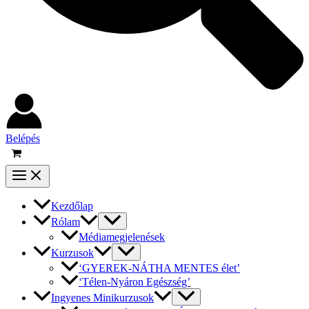
Belépés
Kezdőlap
Rólam
Médiamegjelenések
Kurzusok
‘GYEREK-NÁTHA MENTES élet’
‘Télen-Nyáron Egészség’
Ingyenes Minikurzusok