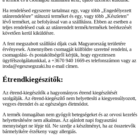
Ha rendelésed egyszerre tartalmaz egy, vagy több „Engedélyezett
utánrendelésre” státuszú terméket és egy, vagy több „Készleten”
lévő terméket, az befolyással van a szállításra. Ebben az esetben a
teljes rendelésed csak az utánrendelt termék/termékek beérkezését
követően kerül kiküldésre.
A fent megszabott szállítási díjak csak Magyarország területére
érvényesek. Amennyiben csomagját külföldre szeretné rendelni, a
csomagolási- és postaköltségről kérjük, hogy egyeztessen
ügyfélszolgálatunkkal, a +3670 940 1669-es telefonszámon vagy az
iroda@egeszsegszaki.hu e-mail címen.
Étrendkiegészítők:
Az étrend-kiegészítők a hagyományos étrend kiegészítését
szolgálják. Az étrend-kiegészítő nem helyettesíti a kiegyensúlyozott,
vegyes étrendet és az egészséges életmódot.
A termék önmagában nem gyógyít betegségeket és az orvosi kezelés
helyettesítésére nem alkalmas. Az ajánlott napi fogyasztási
mennyiséget ne lépje túl. Ne szedje a készítményt, ha az összetevők
bármelyikére érzékeny vagy allergiás.