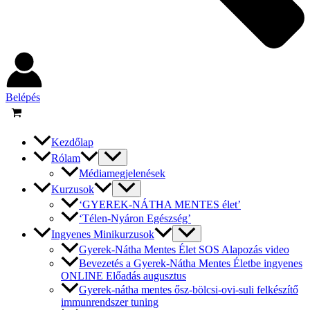
Belépés
Kezdőlap
Rólam
Médiamegjelenések
Kurzusok
‘GYEREK-NÁTHA MENTES élet’
‘Télen-Nyáron Egészség’
Ingyenes Minikurzusok
Gyerek-Nátha Mentes Élet SOS Alapozás video
Bevezetés a Gyerek-Nátha Mentes Életbe ingyenes
ONLINE Előadás augusztus
Gyerek-nátha mentes ősz-bölcsi-ovi-suli felkészítő
immunrendszer tuning