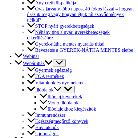
Anya retikül-patikája
Ovis járvány több napos, 40 fokos lázzal – hogyan
ússzuk meg vagy hogyan éljük túl szövődmények
nélkül?
STOP nyári gyerekbetegségek
Néhány tipp a nyári gyerekbetegségek
elkerüléséhez
Gyerek-nátha mentes nyaralás titkai
Bevezetés a GYEREK-NÁTHA MENTES életbe
Webinar
Webáruház
Gyermek egészség
FOA termékek
Vitaminok és nyomelemek
Illóolajok
Illóolaj keverékek
Mono illóolajok
Illóolajokhoz kiegészítők
Immunrendszer
Egészségmegőrző könyvek
Havi akciók
Újdonságok