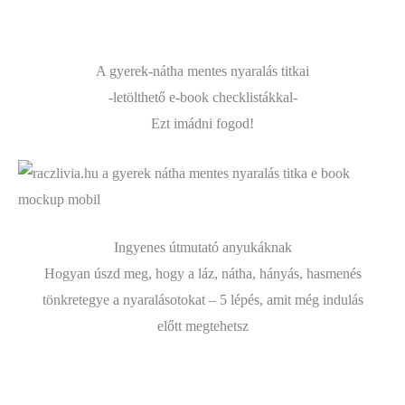
Ugrás
A gyerek-nátha mentes nyaralás titkai
a
-letölthető e-book checklistákkal-
tartalomra
Ezt imádni fogod!
Ingyenes útmutató anyukáknak
Hogyan úszd meg, hogy a láz, nátha, hányás, hasmenés
tönkretegye a nyaralásotokat – 5 lépés, amit még indulás
előtt megtehetsz