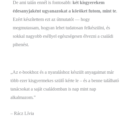
De ami talán ennél is fontosabb:
két kisgyerekem
édesanyjaként ugyanazokat a köröket futom, mint te
.
Ezért készítettem ezt az útmutatót — hogy
megmutassam, hogyan lehet tudatosan felkészülni, és
sokkal nagyobb eséllyel egészségesen élvezni a családi
pihenést.
„Az e-bookhoz és a nyaraláshoz készült anyagaimat már
több ezer kisgyermekes szülő kérte le – és a benne található
tanácsokat a saját családomban is nap mint nap
alkalmazom.”
– Rácz Lívia